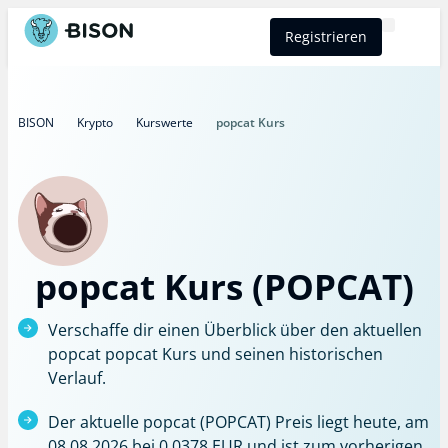
Registrieren
BISON Select
BISON
Krypto
Kurswerte
popcat Kurs
popcat Kurs (POPCAT)
Verschaffe dir einen Überblick über den aktuellen
popcat popcat Kurs und seinen historischen
Verlauf.
Der aktuelle popcat (POPCAT) Preis liegt heute, am
08.08.2026 bei 0,0378 EUR und ist zum vorherigen