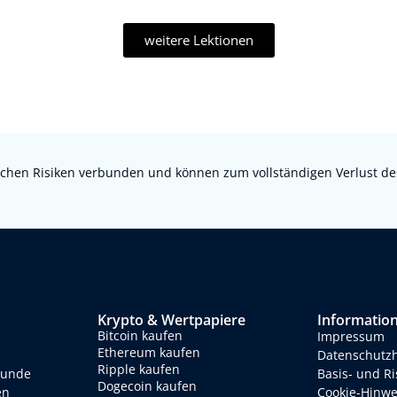
weitere Lektionen
chen Risiken verbunden und können zum vollständigen Verlust des e
Krypto & Wertpapiere
Informatio
Bitcoin kaufen
Impressum
Ethereum kaufen
Datenschutz
Ripple kaufen
eunde
Basis- und R
Dogecoin kaufen
en
Cookie-Hinwe