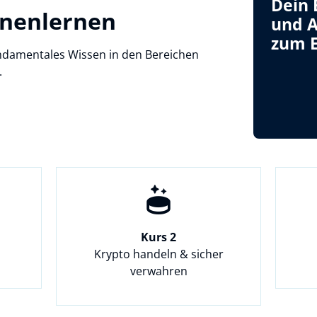
Dein 
nenlernen
und A
zum 
undamentales Wissen in den Bereichen
.
Kurs 2
Krypto handeln & sicher
verwahren