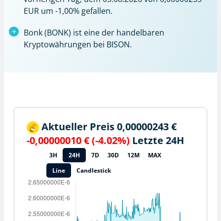
EUR um -1,00% gefallen.
Bonk (BONK) ist eine der handelbaren
Kryptowährungen bei BISON.
Aktueller Preis 0,00000243 €
-0,00000010 € (-4.02%)
Letzte 24H
3H
24H
7D
30D
12M
MAX
Line
Candlestick