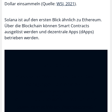
Dollar einsammeln (Quelle:
WSJ, 2021
).
Solana ist auf den ersten Blick ähnlich zu Ethereum.
Über die Blockchain können Smart Contracts
ausgelöst werden und dezentrale Apps (dApps)
betrieben werden.
Smart Contracts
Klassische "Wenn-Dies-Dann-Das"-
Bedingungen, die eine Aktion
auslösen, wenn ein bestimmter Fall
dApps
eintritt. Du überweist 5 SOL an eine
bestimmte Wallet-Adresse, dies
Dezentrale Apps unterscheiden sich