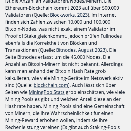
ist die Anzahl an Validatoren/Nodes/Minern. Die
Ethereum-Blockchain kommt 2023 auf über 500.000
Validatoren (Quelle:
Blockworks, 2023
). Im Internet
finden sich Zahlen zwischen 10.000 und 100.000
Bitcoin-Nodes, was nicht exakt einem Validator im
Proof of Stake gleichkommt, jedoch prüfen Fullnodes
ebenfalls die Korrektheit von Blöcken und
Transaktionen (Quelle:
Bitnodes, August 2023
). Die
Seite Bitnodes erfasst um die 45.000 Nodes. Die
Anzahl an Bitcoin-Minern ist nicht bekannt. Allerdings
kann man anhand der Bitcoin Hash Rate grob
kalkulieren, wie viele Mining-Geräte im Netzwerk aktiv
sind (Quelle:
blockchain.com
). Auch lässt sich über
Seiten wie
MiningPoolStats
grob einschätzen, wie viele
Mining Pools es gibt und welchen Anteil diese an der
Hashrate haben. Mining Pools sind eine Gemeinschaft
von Minern, die ihre Wahrscheinlichkeit für einen
Mining-Reward erhöhen wollen, indem sie ihre
Rechenleistung vereinen (Es gibt auch Staking-Pools