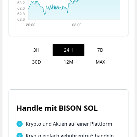
3H
24H
7D
30D
12M
MAX
Handle mit BISON SOL
Krypto und Aktien auf einer Plattform
Krypto einfach
gebührenfrei*
handeln