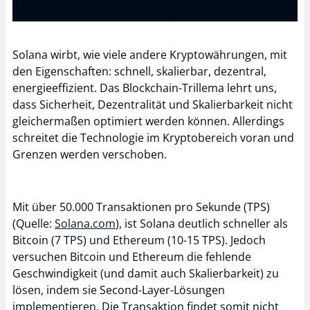
führt dazu, dass dir ein NFT
von klassischen Apps, indem sie
zugesendet wird.
nicht auf einem einzelnen Server
(z.B. in der AWS Cloud) laufen,
Solana wirbt, wie viele andere Kryptowährungen, mit
sondern auf verschiedenen Servern,
den Eigenschaften: schnell, skalierbar, dezentral,
energieeffizient. Das Blockchain-Trillema lehrt uns,
die im Besitz verschiedener
dass Sicherheit, Dezentralität und Skalierbarkeit nicht
Personen sind. Dies kann unter
gleichermaßen optimiert werden können. Allerdings
anderem zu einer höheren Sicherheit
schreitet die Technologie im Kryptobereich voran und
führen sowie zu einer
Grenzen werden verschoben.
Unveränderbarkeit der Inhalte. Dies
wird beispielsweise spannend, wenn
Mit über 50.000 Transaktionen pro Sekunde (TPS)
es um Bezahl-Apps geht oder um
(Quelle:
Solana.com
), ist Solana deutlich schneller als
Spiele-Apps, in denen man teure
Bitcoin (7 TPS) und Ethereum (10-15 TPS). Jedoch
Gegenstände kaufen und besitzen
versuchen Bitcoin und Ethereum die fehlende
Geschwindigkeit (und damit auch Skalierbarkeit) zu
kann.
lösen, indem sie Second-Layer-Lösungen
implementieren. Die Transaktion findet somit nicht