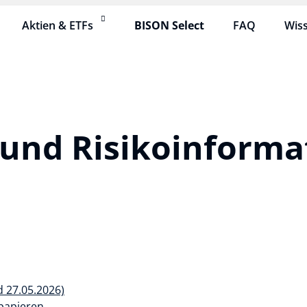
Aktien & ETFs
BISON Select
FAQ
Wis
 und Risiko­inform
d 27.05.2026)
papieren