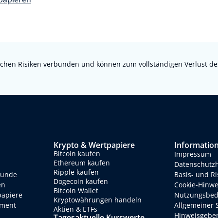
chen Risiken verbunden und können zum vollständigen Verlust des e
Krypto & Wertpapiere
Informatio
Bitcoin kaufen
Impressum
Ethereum kaufen
Datenschutz
Ripple kaufen
eunde
Basis- und R
Dogecoin kaufen
en
Cookie-Hinwe
Bitcoin Wallet
papiere
Nutzungsbed
Kryptowährungen handeln
ment
Allgemeiner 
Aktien & ETFs
Hinweisgebe
Tagesaktuelle Kurswerte