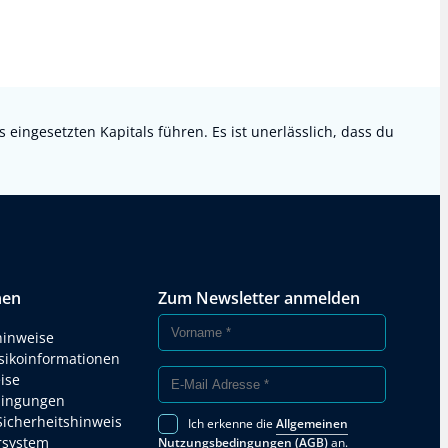
ingesetzten Kapitals führen. Es ist unerlässlich, dass du
nen
Zum Newsletter anmelden
hinweise
isikoinformationen
ise
ingungen
Sicherheitshinweis
Ich erkenne die
Allgemeinen
rsystem
Nutzungsbedingungen (AGB)
an.