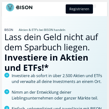
Registrieren
BISON Select
BISON
Aktien & ETF’s bei BISON handeln
Lass dein Geld nicht auf
dem Sparbuch liegen.
Investiere in Aktien
und ETFs!*
Investiere ab sofort in über 2.500 Aktien und ETFs
und verwalte all deine Investments an einem Ort.
Nimm an der Entwicklung deiner
Lieblingsunternehmen oder ganzer Märkte teil.
Einfach, unkompliziert und zuverlässig mit BISON