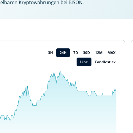
delbaren Kryptowährungen bei BISON.
3H
24H
7D
30D
12M
MAX
Line
Candlestick