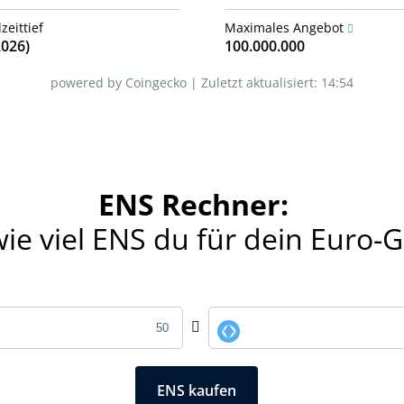
zeittief
Maximales Angebot
2026)
100.000.000
powered by Coingecko |
Zuletzt aktualisiert:
14:54
ENS Rechner:
e viel ENS du für dein Euro-G
ENS kaufen