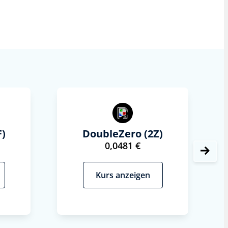
)
DoubleZero (2Z)
0,0481 €
Kurs anzeigen