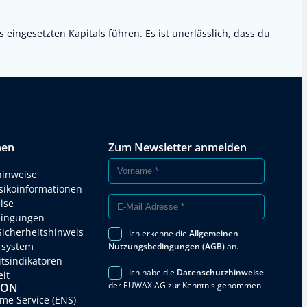
ingesetzten Kapitals führen. Es ist unerlässlich, dass du
nen
Zum Newsletter anmelden
hinweise
isikoinformationen
ise
ingungen
Sicherheitshinweis
Ich erkenne die
Allgemeinen
rsystem
Nutzungsbedingungen (AGB)
an.
itsindikatoren
Ich habe die
Datenschutzhinweise
eit
der EUWAX AG zur Kenntnis genommen.
SON
e Service (ENS)