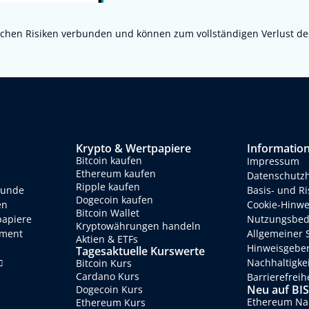
chen Risiken verbunden und können zum vollständigen Verlust des e
Krypto & Wertpapiere
Informatio
Bitcoin kaufen
Impressum
Ethereum kaufen
Datenschutz
Ripple kaufen
eunde
Basis- und R
Dogecoin kaufen
en
Cookie-Hinwe
Bitcoin Wallet
papiere
Nutzungsbed
Kryptowährungen handeln
ment
Allgemeiner 
Aktien & ETFs
Hinweisgebe
Tagesaktuelle Kurswerte
Nachhaltigke
Bitcoin Kurs
Cardano Kurs
Barrierefreih
Neu auf BI
Dogecoin Kurs
Ethereum Nam
Ethereum Kurs