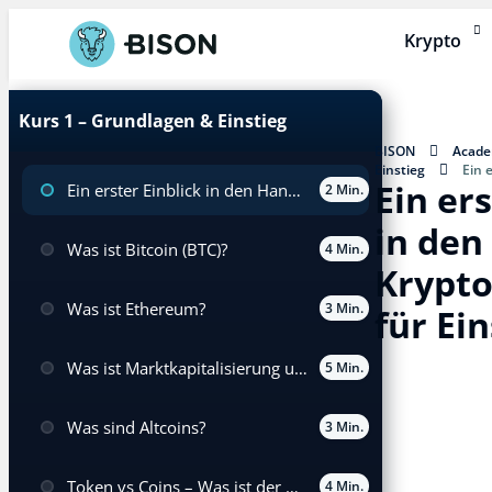
Krypto
Kurs 1 – Grundlagen & Einstieg
BISON
Acad
Einstieg
Ein 
Ein ers
Ein erster Einblick in den Handel von Kryptowährungen für Einsteiger
Kryptowährungen f
2 Min.
in den
Was ist Bitcoin (BTC)?
4 Min.
Krypt
Was ist Ethereum?
3 Min.
für Ei
Was ist Marktkapitalisierung und wie wird sie für Kryptowährungen berechnet?
5 Min.
Was sind Altcoins?
3 Min.
Token vs Coins – Was ist der Unterschied?
4 Min.