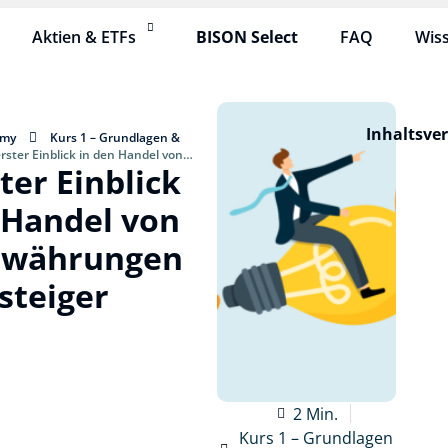
Aktien & ETFs
BISON Select
FAQ
Wis
Inhaltsve
emy
Kurs 1 – Grundlagen &
erster Einblick in den Handel von
ter Einblick
ür Einsteiger
 Handel von
owährungen
nsteiger
2 Min.
Kurs 1 – Grundlagen