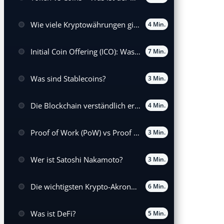
Wie viele Kryptowährungen gibt es weltweit?
4 Min.
Initial Coin Offering (ICO): Was es bedeutet und wie es funktioniert
7 Min.
Was sind Stablecoins?
3 Min.
Die Blockchain verständlich erklärt
4 Min.
Proof of Work (PoW) vs Proof of Stake (PoS)
3 Min.
Wer ist Satoshi Nakamoto?
3 Min.
Die wichtigsten Krypto-Akronyme
6 Min.
Was ist DeFi?
5 Min.