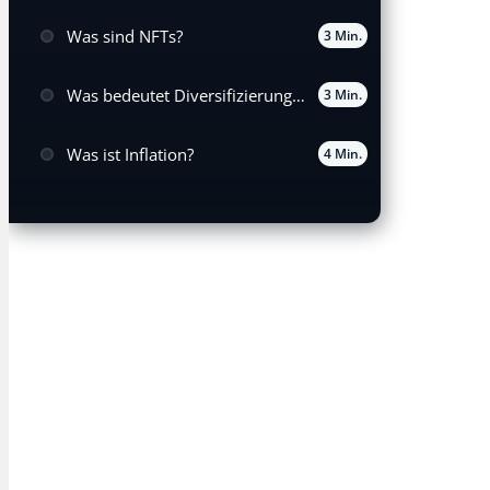
Was sind NFTs?
3 Min.
Was bedeutet Diversifizierung des Portfolios?
3 Min.
Was ist Inflation?
4 Min.