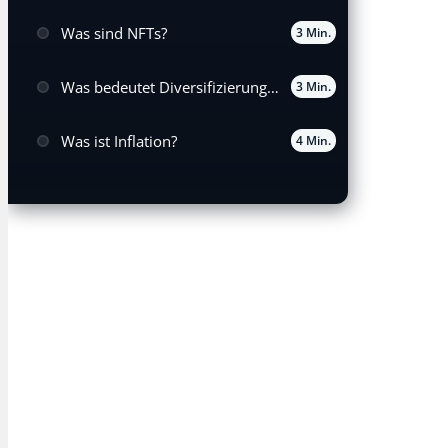
Was sind NFTs?
3 Min.
Was bedeutet Diversifizierung des Portfolios?
3 Min.
Was ist Inflation?
4 Min.