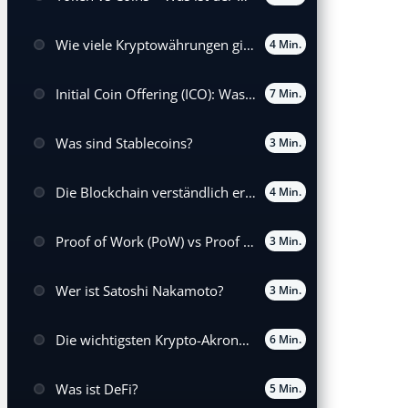
Wie viele Kryptowährungen gibt es weltweit?
4 Min.
Initial Coin Offering (ICO): Was es bedeutet und wie es funktioniert
7 Min.
Was sind Stablecoins?
3 Min.
Die Blockchain verständlich erklärt
4 Min.
Proof of Work (PoW) vs Proof of Stake (PoS)
3 Min.
Wer ist Satoshi Nakamoto?
3 Min.
Die wichtigsten Krypto-Akronyme
6 Min.
Was ist DeFi?
5 Min.