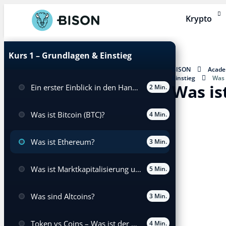
Krypto
Kurs 1 – Grundlagen & Einstieg
BISON
Acad
Einstieg
Was 
Was is
Ein erster Einblick in den Handel von Kryptowährungen für Einsteiger
2 Min.
Was ist Bitcoin (BTC)?
4 Min.
Was ist Ethereum?
3 Min.
Was ist Marktkapitalisierung und wie wird sie für Kryptowährungen berechnet?
5 Min.
Was sind Altcoins?
3 Min.
Token vs Coins – Was ist der Unterschied?
4 Min.