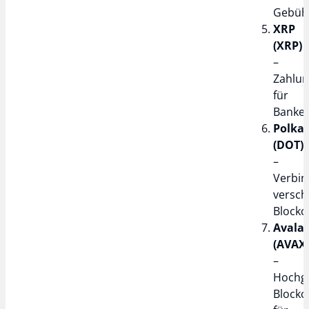
Gebüh
XRP
(XRP)
–
Zahlun
für
Banke
Polka
(DOT)
–
Verbi
versch
Blockc
Avala
(AVAX
–
Hochge
Blockc