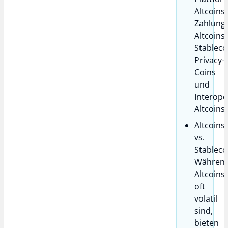
Altcoins,
Zahlungs
Altcoins,
Stableco
Privacy-
Coins
und
Interoper
Altcoins.
Altcoins
vs.
Stableco
Währen
Altcoins
oft
volatil
sind,
bieten