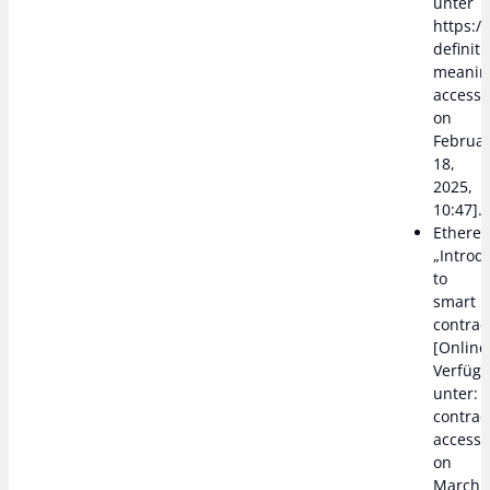
unter
https:/
definiti
meaning
access
on
Februa
18,
2025,
10:47].
Ethere
„Introd
to
smart
contrac
[Online
Verfüg
unter: 
contract
access
on
March