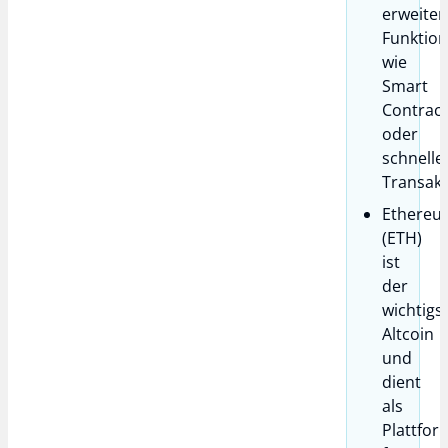
erweiter
Funktio
wie
Smart
Contract
oder
schnelle
Transakt
Ethereu
(ETH)
ist
der
wichtigs
Altcoin
und
dient
als
Plattfor