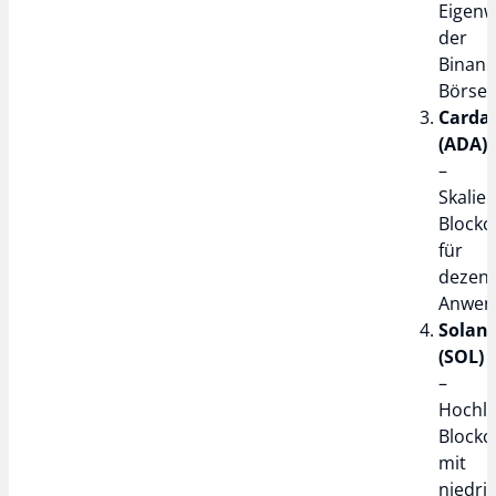
Eigen
der
Binanc
Börse
Carda
(ADA)
–
Skalie
Blockc
für
dezent
Anwen
Solan
(SOL)
–
Hochle
Blockc
mit
niedri