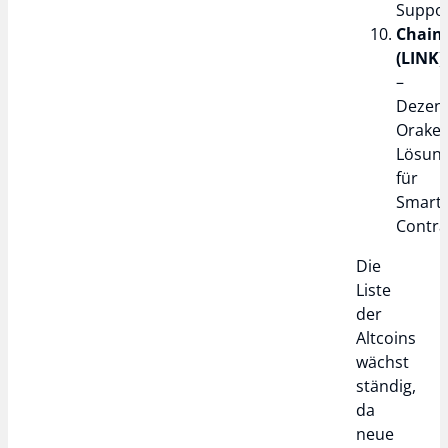
Suppo
Chain
(LINK)
–
Dezent
Orakel
Lösun
für
Smart
Contra
Die
Liste
der
Altcoins
wächst
ständig,
da
neue