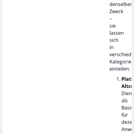
denselben
Zweck
–
sie
lassen
sich
in
verschied
Kategorie
einteilen:
Platt
Altco
Dien
als
Basis
für
dezen
Anwe