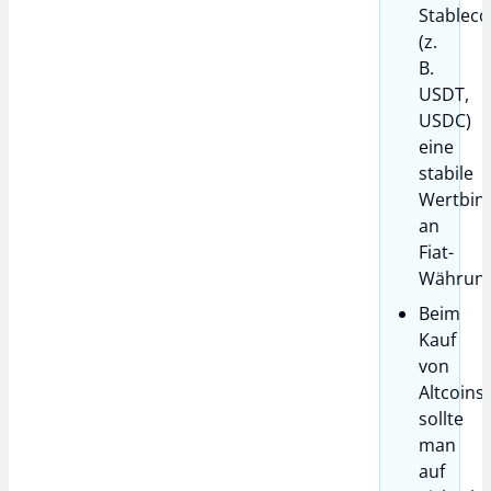
Stableco
(z.
B.
USDT,
USDC)
eine
stabile
Wertbin
an
Fiat-
Währung
Beim
Kauf
von
Altcoins
sollte
man
auf