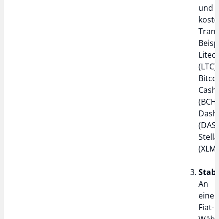
und
koste
Trans
Beisp
Litec
(LTC),
Bitco
Cash
(BCH)
Dash
(DASH
Stella
(XLM)
Stabl
An
eine
Fiat-
Währ