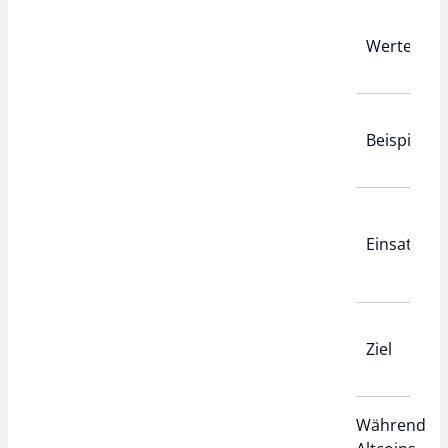
Wertentwi
Beispiel
Einsatzgeb
Ziel
Während