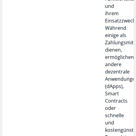
und
ihrem
Einsatzzweck
Während
einige als
Zahlungsmitt
dienen,
ermöglichen
andere
dezentrale
Anwendunge
(dApps),
Smart
Contracts
oder
schnelle
und
kostengünsti