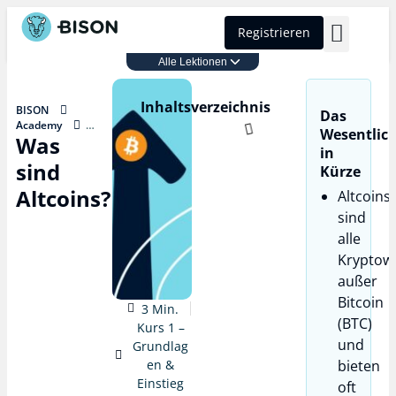
Registrieren
Alle Lektionen
BISON Select
Kurs 1 – Grundlagen & Einstieg
Inhaltsverzeichnis
BISON
Das
Academy
Wesentlic
Was
Kurs 1 –
in
Grundlagen &
sind
Kürze
Einstieg
Was sind
Altcoins?
Altcoins
Altcoins?
sind
alle
Kryptow
außer
Bitcoin
3 Min.
(BTC)
Kurs 1 –
und
Grundlag
en &
bieten
Einstieg
oft