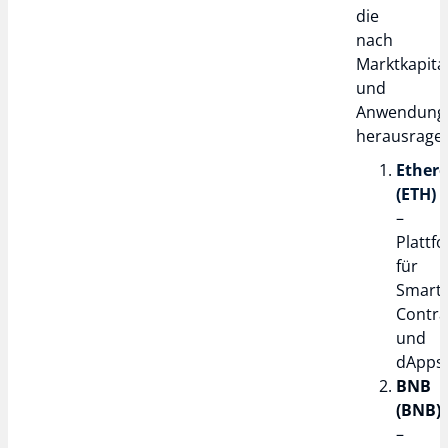
die
nach
Marktkapita
und
Anwendungs
herausrage
Ether
(ETH)
–
Plattf
für
Smart
Contra
und
dApps
BNB
(BNB)
–