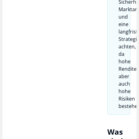
Sicherhei
Marktan
und
eine
langfrist
Strategi
achten,
da
hohe
Renditen
aber
auch
hohe
Risiken
bestehe
Was