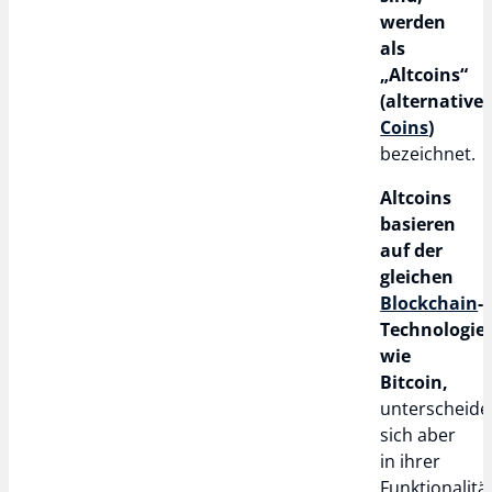
werden
als
„Altcoins“
(alternative
Coins
)
bezeichnet.
Altcoins
basieren
auf der
gleichen
Blockchain
-
Technologie
wie
Bitcoin,
unterscheide
sich aber
in ihrer
Funktionalitä