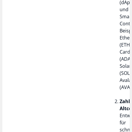
(dApp
und
Smar
Contr
Beisp
Ethe
(ETH)
Card
(ADA)
Sola
(SOL)
Aval
(AVAX
Zahl
Altco
Entwi
für
schne