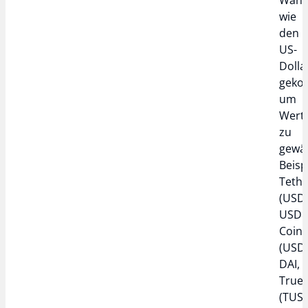
wie
den
US-
Dolla
gekop
um
Werts
zu
gewäh
Beisp
Tethe
(USDT
USD
Coin
(USDC
DAI,
True
(TUS