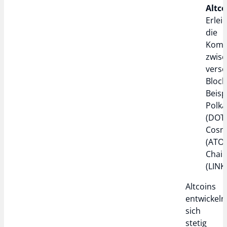
Altco
Erlei
die
Komm
zwis
vers
Block
Beisp
Polk
(DOT)
Cosm
(ATO
Chain
(LINK)
Altcoins
entwickeln
sich
stetig