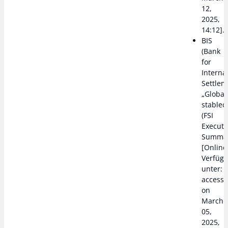
12,
2025,
14:12].
BIS
(Bank
for
Interna
Settlem
„Global
stablec
(FSI
Executi
Summar
[Online
Verfüg
unter: 
access
on
March
05,
2025,