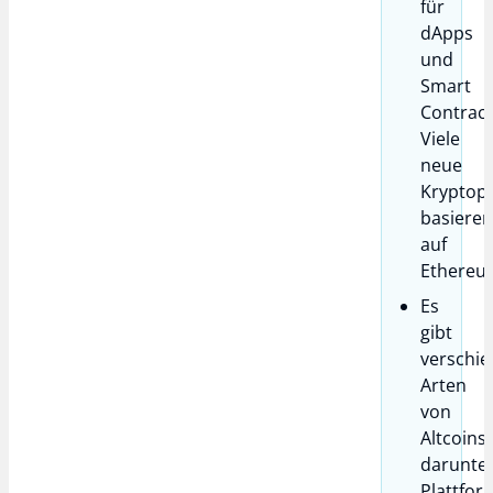
für
dApps
und
Smart
Contract
Viele
neue
Kryptopr
basiere
auf
Ethereu
Es
gibt
verschi
Arten
von
Altcoins,
darunte
Plattfor