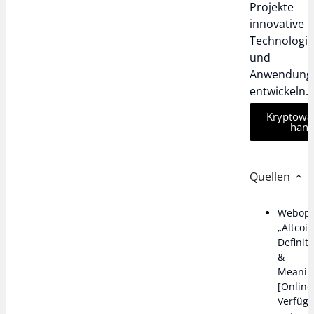
Projekte
innovative
Technologi
und
Anwendung
entwickeln.
Kryptowä
hand
Quellen
Webope
„Altcoi
Definit
&
Meanin
[Online
Verfüg