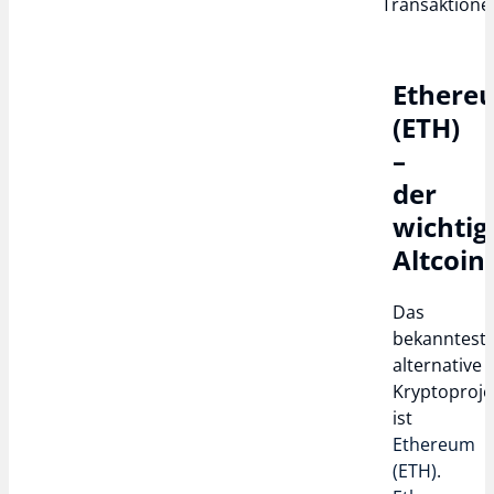
Transaktione
Ethere
(ETH)
–
der
wichtig
Altcoin
Das
bekanntest
alternative
Kryptoproje
ist
Ethereum
(ETH)
.