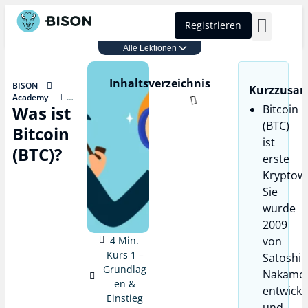
Registrieren
Alle Lektionen
BISON Select
Kurs 1 – Grundlagen & Einstieg
Inhaltsverzeichnis
BISON
Kurzzusa
Academy
Was ist
Bitcoin
Kurs 1 –
Grundlagen &
(BTC)
Bitcoin
Einstieg
ist
Was ist Bitcoin
(BTC)?
(BTC)?
erste
Kryptow
Sie
wurde
2009
4 Min.
von
Kurs 1 –
Satoshi
Grundlag
Nakamo
en &
entwicke
Einstieg
und