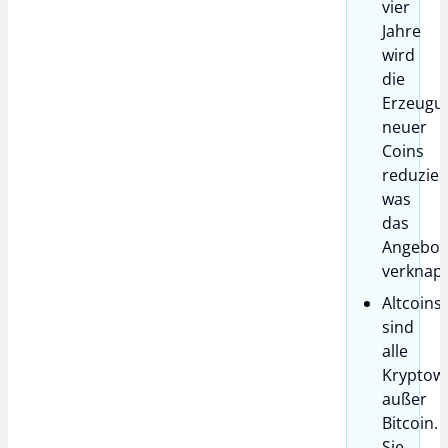
vier
Jahre
wird
die
Erzeugu
neuer
Coins
reduzier
was
das
Angebot
verknapp
Altcoins
sind
alle
Kryptow
außer
Bitcoin.
Sie