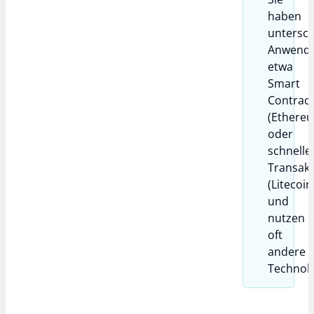
haben
untersch
Anwendu
etwa
Smart
Contract
(Ethere
oder
schnelle
Transak
(Litecoin
und
nutzen
oft
andere
Technolo