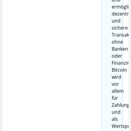
ermöglic
dezentra
und
sichere
Transak
ohne
Banken
oder
Finanzins
Bitcoin
wird
vor
allem
für
Zahlung
und
als
Wertspe