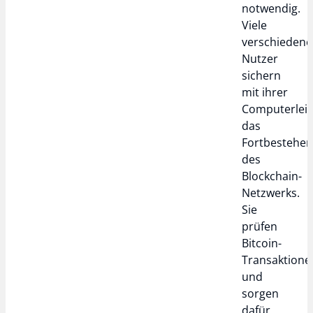
notwendig.
Viele
verschiedene
Nutzer
sichern
mit ihrer
Computerlei
das
Fortbestehe
des
Blockchain-
Netzwerks.
Sie
prüfen
Bitcoin-
Transaktione
und
sorgen
dafür,