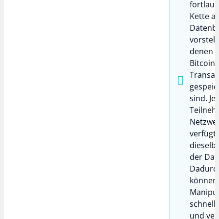
fortlau
Kette a
Datenb
vorstell
denen a
Bitcoin-
Transak
gespeic
sind. Je
Teilneh
Netzwe
verfügt
dieselb
der Dat
Dadurc
können
Manipul
schnell
und ver