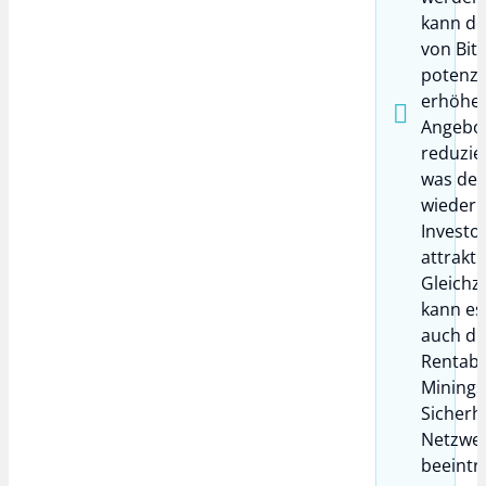
kann de
von Bit
potenzie
erhöhen
Angebo
reduzier
was den
wiederu
Investo
attrakti
Gleichze
kann es
auch di
Rentabil
Minings
Sicherh
Netzwe
beeintr