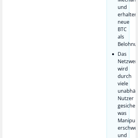
und
erhalten
neue
BTC
als
Belohnu
Das
Netzwer
wird
durch
viele
unabhän
Nutzer
gesicher
was
Manipul
erschwe
und