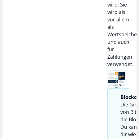
wird. Sie
wird als
vor allem
als
Wertspeiche
und auch
für
Zahlungen
verwendet.
Blockc
Die Gru
von Bitc
die Bloc
Du kann
dir wie 