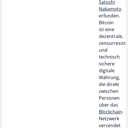
Satoshi
Nakamoto
erfunden.
Bitcoin
ist eine
dezentrale,
zensurresist
und
technisch
sichere
digitale
Währung,
die direkt
zwischen
Personen
über das
Blockchain
-
Netzwerk
versendet