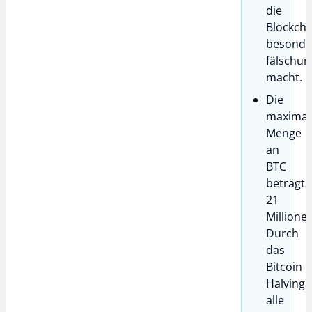
die
Blockcha
besonde
fälschun
macht.
Die
maximal
Menge
an
BTC
beträgt
21
Millionen
Durch
das
Bitcoin
Halving
alle