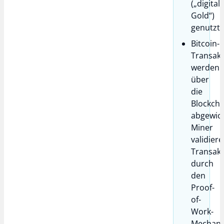
(„digital
Gold“)
genutzt.
Bitcoin-
Transak
werden
über
die
Blockcha
abgewick
Miner
validier
Transak
durch
den
Proof-
of-
Work-
Mechan