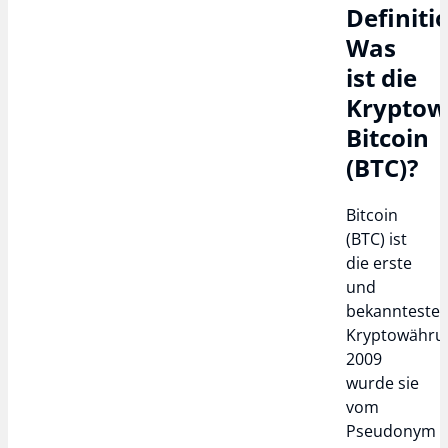
Definiti
Was
ist die
Krypto
Bitcoin
(BTC)?
Bitcoin
(BTC) ist
die erste
und
bekannteste
Kryptowähru
2009
wurde sie
vom
Pseudonym