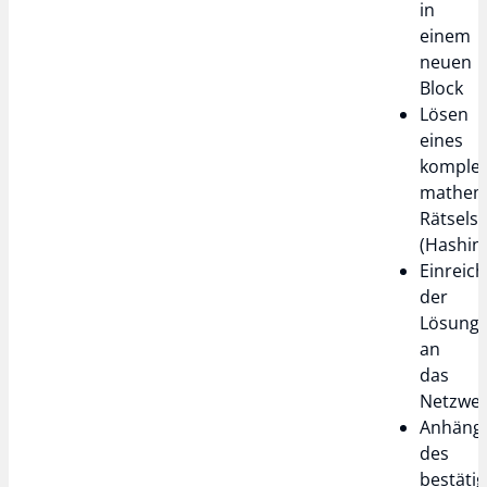
in
einem
neuen
Block
Lösen
eines
komple
mathem
Rätsels
(Hashin
Einreic
der
Lösung
an
das
Netzwe
Anhäng
des
bestäti