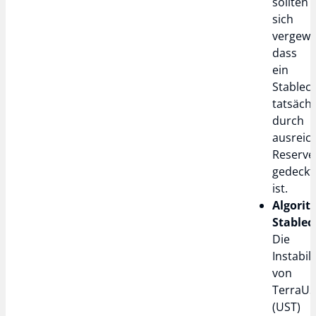
sollten
sich
vergewi
dass
ein
Stablec
tatsächl
durch
ausreic
Reserve
gedeckt
ist.
Algorit
Stablec
Die
Instabili
von
TerraU
(UST)