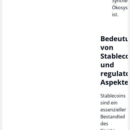
Syntheti
Ökosys
ist.
Bedeut
von
Stableco
und
regulato
Aspekt
Stablecoins
sind ein
essenzieller
Bestandteil
des