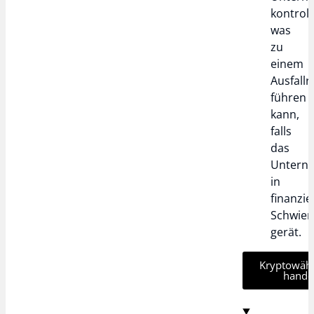
kontrolli
was
zu
einem
Ausfallr
führen
kann,
falls
das
Untern
in
finanzie
Schwier
gerät.
Kryptowäh
hande