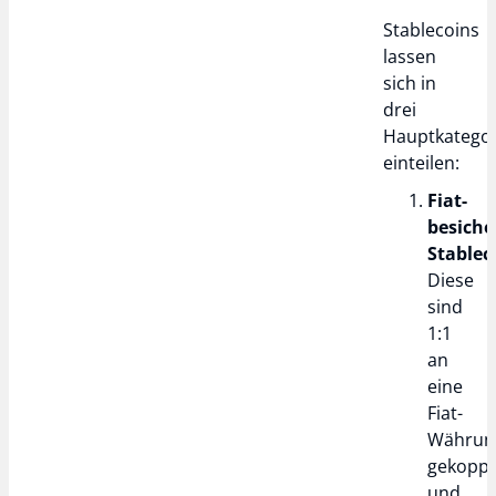
Stablecoins
lassen
sich in
drei
Hauptkatego
einteilen:
Fiat-
besiche
Stablec
Diese
sind
1:1
an
eine
Fiat-
Währun
gekoppe
und