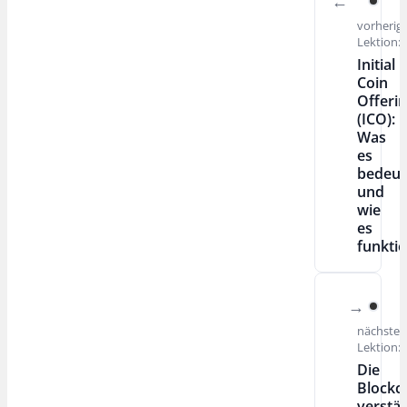
vorherig
Lektion:
Initial
Coin
Offeri
(ICO):
Was
es
bedeut
und
wie
es
funktio
nächste
Lektion:
Die
Blockc
verstä