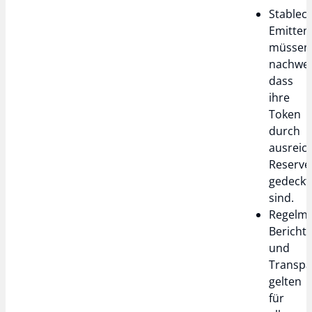
Stableco
Emitten
müssen
nachwei
dass
ihre
Token
durch
ausreic
Reserve
gedeckt
sind.
Regelmä
Bericht
und
Transpa
gelten
für