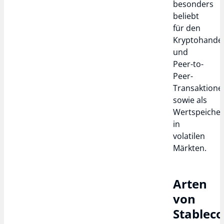
besonders
beliebt
für den
Kryptohande
und
Peer-to-
Peer-
Transaktione
sowie als
Wertspeiche
in
volatilen
Märkten.
Arten
von
Stableco