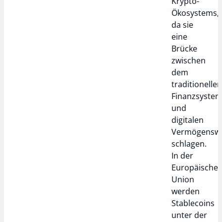
Krypto-
Ökosystems,
da sie
eine
Brücke
zwischen
dem
traditionelle
Finanzsyste
und
digitalen
Vermögensw
schlagen.
In der
Europäische
Union
werden
Stablecoins
unter der