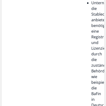
Untern
die
Stablec
anbiete
benötig
eine
Registr
und
Lizenzi
durch
die
zuständ
Behörde
wie
beispiel
die
BaFin
in
Deutsch