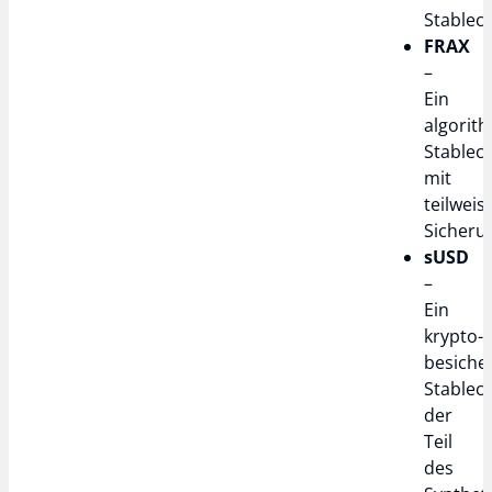
Stableco
FRAX
–
Ein
algorit
Stablec
mit
teilweis
Sicheru
sUSD
–
Ein
krypto-
besiche
Stableco
der
Teil
des