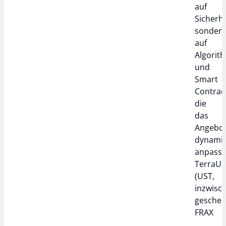
auf
Sicherhe
sonder
auf
Algorit
und
Smart
Contrac
die
das
Angebo
dynami
anpasse
TerraU
(UST,
inzwisc
gescheit
FRAX