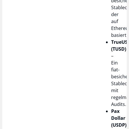
besiche
Stableco
der
auf
Ethere
basiert.
TrueUS
(TUSD)
–
Ein
fiat-
besiche
Stablec
mit
regelmä
Audits.
Pax
Dollar
(USDP)