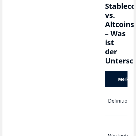
Stableco
vs.
Altcoins
– Was
ist
der
Untersc
Merkma
Definition
Wertentwic