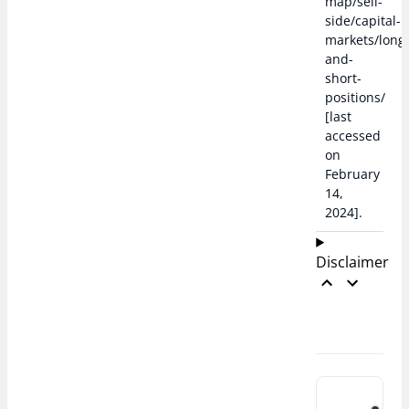
map/sell-
side/capital-
markets/long
and-
short-
positions/
[last
accessed
on
February
14,
2024].
Disclaimer