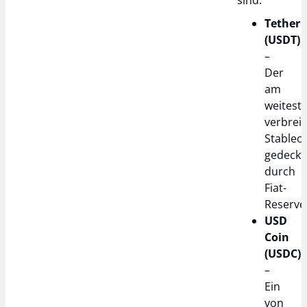
Tether
(USDT)
–
Der
am
weitest
verbreit
Stableco
gedeckt
durch
Fiat-
Reserve
USD
Coin
(USDC)
–
Ein
von