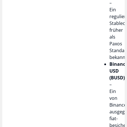
–
Ein
regulier
Stableco
früher
als
Paxos
Standar
bekannt
Binanc
USD
(BUSD)
–
Ein
von
Binance
ausgege
fiat-
besiche