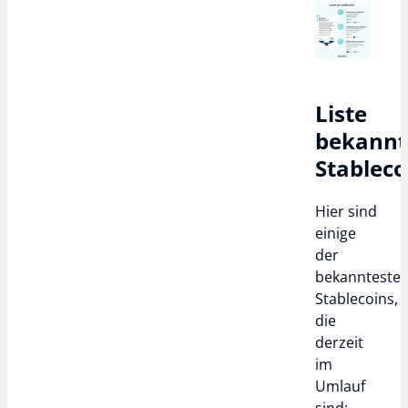
Liste
bekannt
Stableco
Hier sind
einige
der
bekannteste
Stablecoins,
die
derzeit
im
Umlauf
sind: