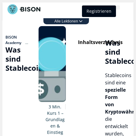
Registrieren
BISON Select
Alle Lektionen
Kurs 1 – Grundlagen & Einstieg
BISON
Was
Inhaltsverzeichnis
Academy
Was
Kurs 1 –
sind
Grundlagen &
sind
Einstieg
Stableco
Was sind
Stablecoins?
Stablecoins?
Stablecoins
sind eine
spezielle
Form
von
3 Min.
Kryptowähr
Kurs 1 –
die
Grundlag
en &
entwickelt
Einstieg
wurden,