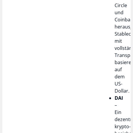
Circle
und
Coinbas
heraus
Stablec
mit
vollstän
Transpa
basiere
auf
dem
US-
Dollar.
DAI
–
Ein
dezentra
krypto-