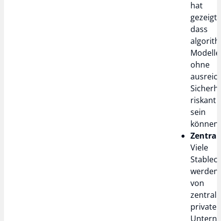
hat
gezeigt,
dass
algorit
Modelle
ohne
ausreic
Sicherh
riskant
sein
können.
Zentral
Viele
Stablec
werden
von
zentrali
private
Untern