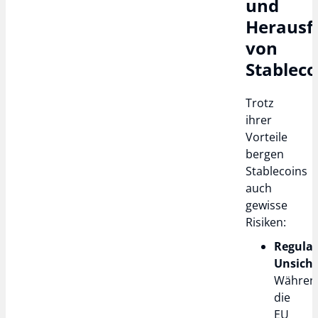
und
Herausf
von
Stableco
Trotz
ihrer
Vorteile
bergen
Stablecoins
auch
gewisse
Risiken:
Regulat
Unsiche
Währen
die
EU