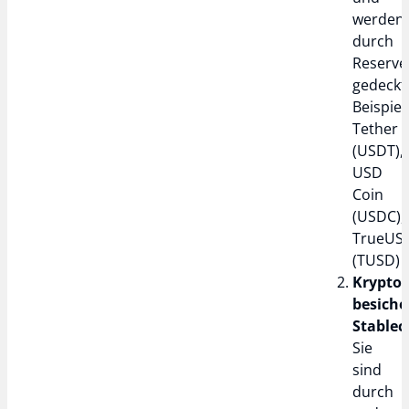
werden
durch
Reserve
gedeckt
Beispiel
Tether
(USDT),
USD
Coin
(USDC),
TrueUS
(TUSD)
Krypto-
besiche
Stablec
Sie
sind
durch