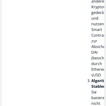
andere
Krypto
gedeckt
und
nutzen
Smart
Contrac
zur
Absicher
DAI
(besiche
durch
Ethereu
sUSD
Algorit
Stablec
Sie
basiere
nicht