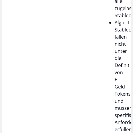
alle
zugelas
Stableco
Algorit
Stablec
fallen
nicht
unter
die
Definiti
von
E-
Geld-
Tokens
und
müssen
spezifis
Anford
erfüllen