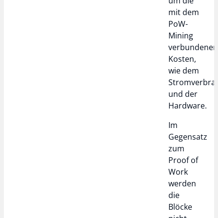
um die
mit dem
PoW-
Mining
verbundene
Kosten,
wie dem
Stromverbra
und der
Hardware.
Im
Gegensatz
zum
Proof of
Work
werden
die
Blöcke