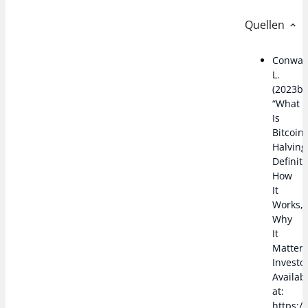
Quellen
Conway
L.
(2023b)
“What
Is
Bitcoin
Halving
Definiti
How
It
Works,
Why
It
Matters
Investo
Availab
at:
https:/