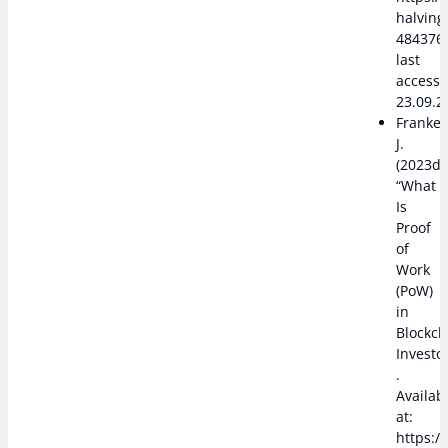
halving
484376
last
access
23.09.2
Franken
J.
(2023d)
“What
Is
Proof
of
Work
(PoW)
in
Blockch
Investo
.
Availab
at:
https:/