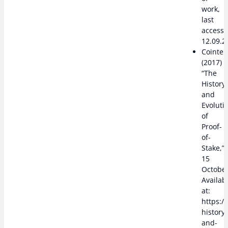
work,
last
access
12.09.2
Cointel
(2017)
“The
History
and
Evoluti
of
Proof-
of-
Stake,”
15
October
Availab
at:
https:/
history-
and-