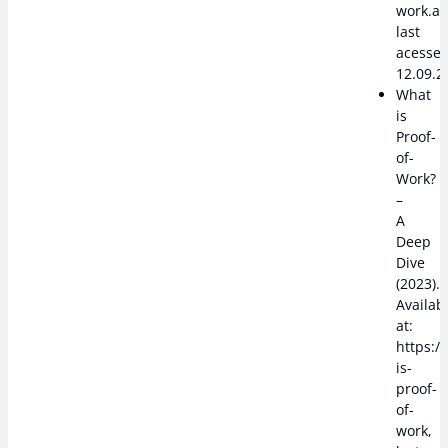
work.as
last
acesse
12.09.2
What
is
Proof-
of-
Work?
–
A
Deep
Dive
(2023).
Availab
at:
https:/
is-
proof-
of-
work,