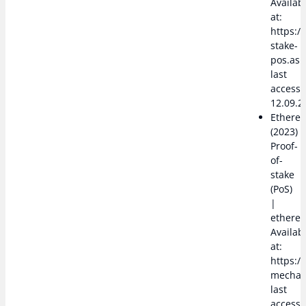
Availab
at:
https:/
stake-
pos.asp
last
access
12.09.2
Ethere
(2023)
Proof-
of-
stake
(PoS)
|
ethereu
Availab
at:
https:/
mechan
last
access