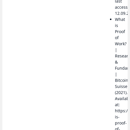
last
access
12.09.2
What
is
Proof
of
Work?
|
Resear
&
Fundam
|
Bitcoin
Suisse
(2021).
Availab
at:
https:/
is-
proof-
of-