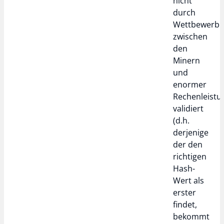
nicht
durch
Wettbewerb
zwischen
den
Minern
und
enormer
Rechenleistu
validiert
(d.h.
derjenige
der den
richtigen
Hash-
Wert als
erster
findet,
bekommt