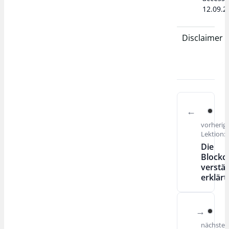
12.09.2
Disclaimer
vorherig
Lektion:
Die
Blockc
verstä
erklärt
nächste