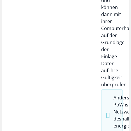
und
können
dann mit
ihrer
Computerha
auf der
Grundlage
der
Einlage
Daten
auf ihre
Gültigkeit
überprüfen.
Anders 
PoW ist
Netzwe
deshalb
energie