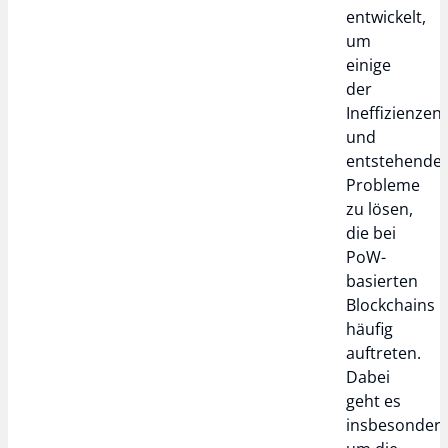
entwickelt,
um
einige
der
Ineffizienzen
und
entstehende
Probleme
zu lösen,
die bei
PoW-
basierten
Blockchains
häufig
auftreten.
Dabei
geht es
insbesonder