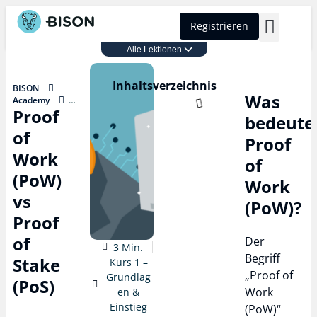
Registrieren
Alle Lektionen
BISON Select
Kurs 1 – Grundlagen & Einstieg
Inhaltsverzeichnis
BISON
Was
Academy
Proof
Kurs 1 –
bedeute
Grundlagen &
of
Einstieg
Proof
Proof of Work
Work
of
(PoW) vs Proof
of Stake (PoS)
(PoW)
Work
vs
(PoW)?
Proof
of
Der
3 Min.
Begriff
Stake
Kurs 1 –
„Proof of
Grundlag
(PoS)
Work
en &
Einstieg
(PoW)“