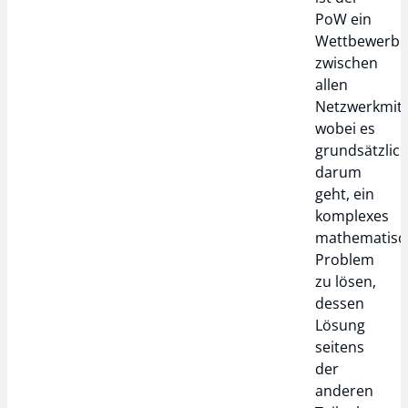
PoW ein
Wettbewerb
zwischen
allen
Netzwerkmitg
wobei es
grundsätzlic
darum
geht, ein
komplexes
mathematisc
Problem
zu lösen,
dessen
Lösung
seitens
der
anderen