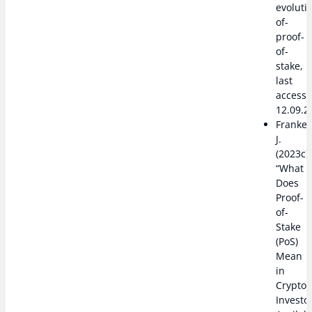
evoluti
of-
proof-
of-
stake,
last
access
12.09.2
Franken
J.
(2023c)
“What
Does
Proof-
of-
Stake
(PoS)
Mean
in
Crypto?
Investo