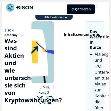
Registrieren
BISON Select
Alle Lektionen
Kurs 3 – DeFi, NFTs & Web3
BISON
Das
Inhaltsverzeichnis
Academy
Wesentlic
Was
Kurs 3 – DeFi,
in
NFTs & Web3
sind
Kürze
Was sind
Aktien und wie
Aktien
Aktienge
unterscheiden
und
sie sich von
und
Kryptowährungen?
IPO
wie
Untern
unterscheiden
emittier
sie sich
Aktien
3 Min.
zur
von
Kurs 3 –
Kapitalb
DeFi, NFTs
Kryptowährungen?
die
& Web3
über