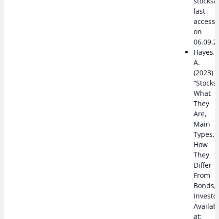
stocks/,
last
access
on
06.09.2
Hayes,
A.
(2023)
“Stocks:
What
They
Are,
Main
Types,
How
They
Differ
From
Bonds,”
Investo
Availab
at: