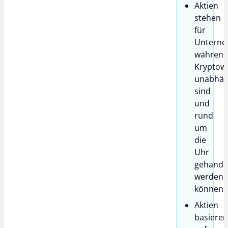
Aktien
stehen
für
Unterne
währen
Kryptow
unabhän
sind
und
rund
um
die
Uhr
gehande
werden
können.
Aktien
basiere