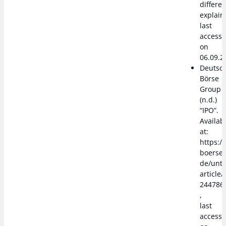
differe
explain
last
access
on
06.09.2
Deutsc
Börse
Group
(n.d.)
“IPO”.
Availab
at:
https:/
boerse
de/unte
article/
244786
,
last
access