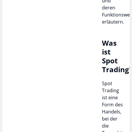
und
deren
Funktionswei
erläutern.
Was
ist
Spot
Trading
Spot
Trading
ist eine
Form des
Handels,
bei der
die