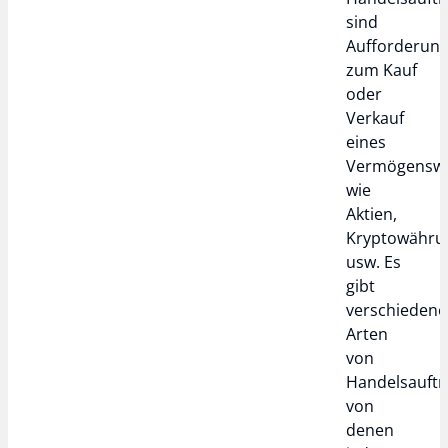
sind
Aufforderun
zum Kauf
oder
Verkauf
eines
Vermögenswe
wie
Aktien,
Kryptowähru
usw. Es
gibt
verschiedene
Arten
von
Handelsauftr
von
denen