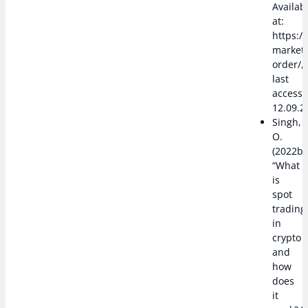
Availab
at:
https:/
markets
order/,
last
access
12.09.2
Singh,
O.
(2022b)
“What
is
spot
trading
in
crypto
and
how
does
it