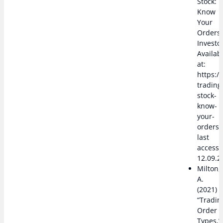
Stock:
Know
Your
Orders,
Investo
Availab
at:
https:/
trading
stock-
know-
your-
orders/
last
access
12.09.2
Milton,
A.
(2021)
“Tradin
Order
Types,”