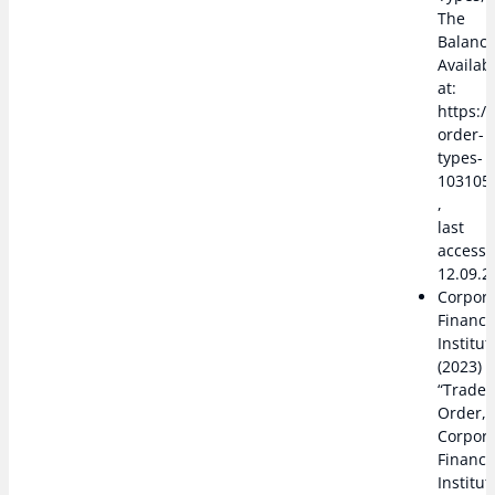
The
Balance
Availab
at:
https:
order-
types-
103105
,
last
access
12.09.2
Corpor
Financ
Institut
(2023)
“Trade
Order,”
Corpor
Financ
Institut