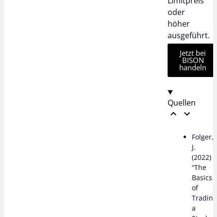
Limitpreis
oder
höher
ausgeführt.
Jetzt bei
BISON
handeln
Quellen
Folger,
J.
(2022)
“The
Basics
of
Tradin
a