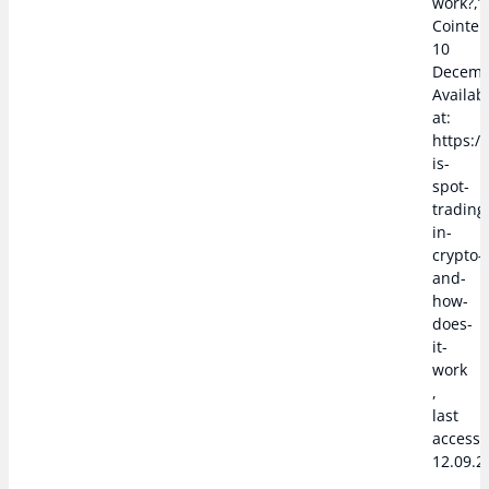
work?,”
Cointel
10
Decemb
Availab
at:
https:/
is-
spot-
trading
in-
crypto-
and-
how-
does-
it-
work
,
last
access
12.09.2