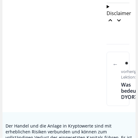
Disclaimer
vorherig
Lektion:
Was
bedeut
DYOR?
Der Handel und die Anlage in Kryptowerte sind mit
erheblichen Risiken verbunden und können zum
vollständigen Verlust des eingesetzten Kapitals führen. Es ist