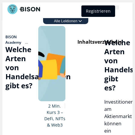
Registrieren
BISON Select
Alle Lektionen
Kurs 3 – DeFi, NFTs & Web3
BISON
Welche
Inhaltsverzeichnis
Academy
Welche
Kurs 3 – DeFi,
Arten
NFTs & Web3
Arten
Welche
von
Arten von
von
Handels
Handelsaufträgen
gibt es?
Handelsaufträgen
gibt
gibt es?
es?
Investitionen
2 Min.
am
Kurs 3 –
Aktienmarkt
DeFi, NFTs
können
& Web3
ein