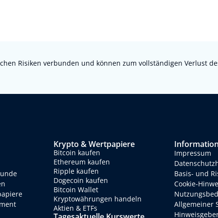
chen Risiken verbunden und können zum vollständigen Verlust des e
Krypto & Wertpapiere
Informatio
Bitcoin kaufen
Impressum
Ethereum kaufen
Datenschutz
Ripple kaufen
eunde
Basis- und R
Dogecoin kaufen
en
Cookie-Hinwe
Bitcoin Wallet
papiere
Nutzungsbed
Kryptowährungen handeln
ment
Allgemeiner 
Aktien & ETFs
Hinweisgebe
Tagesaktuelle Kurswerte