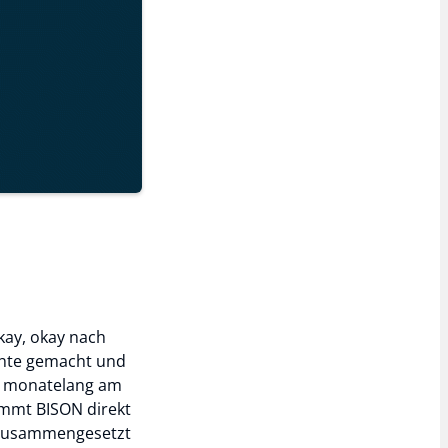
kay, okay nach
ichte gemacht und
nd monatelang am
ommt BISON direkt
s zusammengesetzt