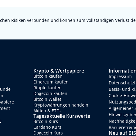
chen Risiken verbunden und können zum vollständigen Verlust des e
Krypto & Wertpapiere
Informatio
Bitcoin kaufen
Impressum
Ethereum kaufen
Datenschutz
Ripple kaufen
eunde
Basis- und R
Dogecoin kaufen
en
Cookie-Hinwe
Bitcoin Wallet
papiere
Nutzungsbed
Kryptowährungen handeln
ment
Allgemeiner 
Aktien & ETFs
Hinweisgebe
Tagesaktuelle Kurswerte
Nachhaltigke
Bitcoin Kurs
Cardano Kurs
Barrierefreih
Neu auf BI
Dogecoin Kurs