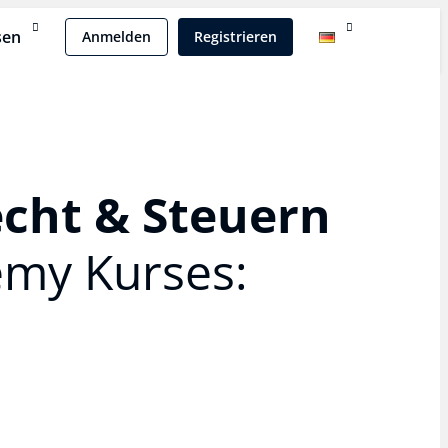
sen
Anmelden
Registrieren
echt & Steuern​
emy Kurses: