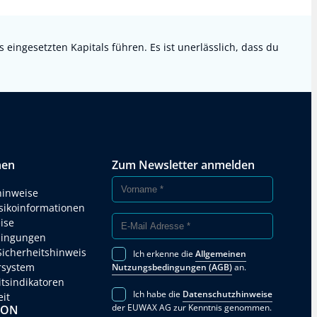
ingesetzten Kapitals führen. Es ist unerlässlich, dass du
nen
Zum Newsletter anmelden
hinweise
isikoinformationen
ise
ingungen
Sicherheitshinweis
Ich erkenne die
Allgemeinen
rsystem
Nutzungsbedingungen (AGB)
an.
itsindikatoren
Ich habe die
Datenschutzhinweise
eit
der EUWAX AG zur Kenntnis genommen.
SON