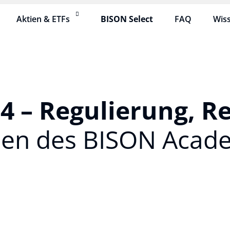
Aktien & ETFs
BISON Select
FAQ
Wis
4 – Regulierung, R
nen des BISON Acad