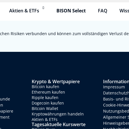
Aktien & ETFs
BISON Select
FAQ
Wis
chen Risiken verbunden und können zum vollständigen Verlust des e
Krypto & Wertpapiere
Informatio
Bitcoin kaufen
Impressum
Ethereum kaufen
Datenschutz
Ripple kaufen
eunde
Basis- und R
Dogecoin kaufen
en
Cookie-Hinwe
Bitcoin Wallet
papiere
Nutzungsbed
Kryptowährungen handeln
ment
Allgemeiner 
Aktien & ETFs
Hinweisgebe
Tagesaktuelle Kurswerte