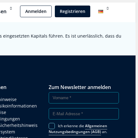
sen
Anmelden
Registrieren
ingesetzten Kapitals führen. Es ist unerlässlich, dass du
nen
Zum Newsletter anmelden
hinweise
isikoinformationen
ise
ingungen
Sicherheitshinweis
Ich erkenne die
Allgemeinen
rsystem
Nutzungsbedingungen (AGB)
an.