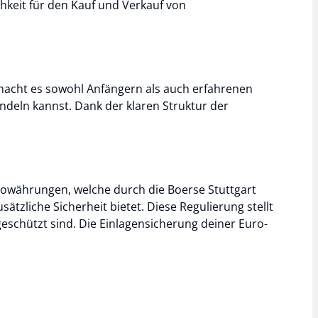
chkeit für den Kauf und Verkauf von
e macht es sowohl Anfängern als auch erfahrenen
andeln kannst. Dank der klaren Struktur der
ptowährungen, welche durch die Boerse Stuttgart
sätzliche Sicherheit bietet. Diese Regulierung stellt
geschützt sind. Die Einlagensicherung deiner Euro-