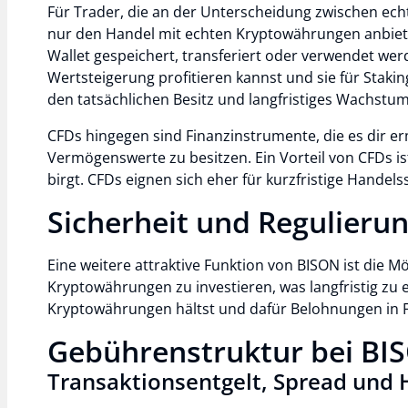
Für Trader, die an der Unterscheidung zwischen echt
nur den Handel mit echten Kryptowährungen anbiete
Wallet gespeichert, transferiert oder verwendet werd
Wertsteigerung profitieren kannst und sie für Staki
den tatsächlichen Besitz und langfristiges Wachstum
CFDs hingegen sind Finanzinstrumente, die es dir 
Vermögenswerte zu besitzen. Ein Vorteil von CFDs is
birgt. CFDs eignen sich eher für kurzfristige Handel
Sicherheit und Regulieru
Eine weitere attraktive Funktion von BISON ist die M
Kryptowährungen zu investieren, was langfristig zu 
Kryptowährungen hältst und dafür Belohnungen in F
Gebührenstruktur bei BI
Transaktionsentgelt, Spread und