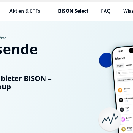
Aktien & ETFs
BISON Select
FAQ
Wis
örse
sende
nbieter BISON –
oup