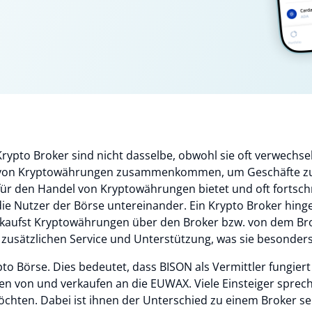
rypto Broker sind nicht dasselbe, obwohl sie oft verwechsel
 von Kryptowährungen zusammenkommen, um Geschäfte zu täti
für den Handel von Kryptowährungen bietet und oft fortsch
 die Nutzer der Börse untereinander. Ein Krypto Broker hing
kaufst Kryptowährungen über den Broker bzw. von dem Brok
usätzlichen Service und Unterstützung, was sie besonders a
ypto Börse. Dies bedeutet, dass BISON als Vermittler fungi
en von und verkaufen an die EUWAX. Viele Einsteiger spre
öchten. Dabei ist ihnen der Unterschied zu einem Broker sel