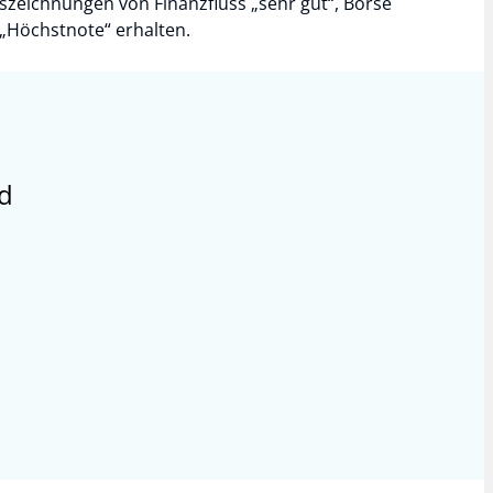
szeichnungen von Finanzfluss „sehr gut“, Börse
 „Höchstnote“ erhalten.
d