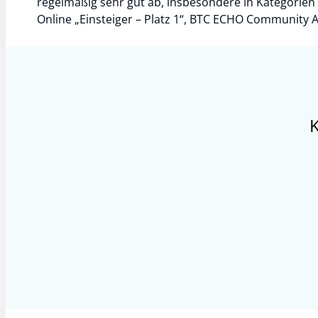
regelmäßig sehr gut ab, insbesondere in Kategorien 
Online „Einsteiger – Platz 1“, BTC ECHO Community 