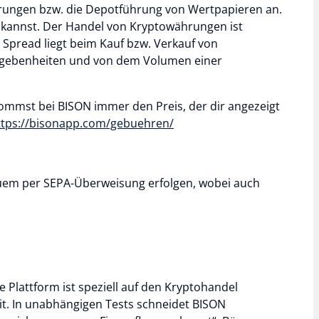
hrungen bzw. die Depotführung von Wertpapieren an.
 kannst. Der Handel von Kryptowährungen ist
ge Spread liegt beim Kauf bzw. Verkauf von
tgegebenheiten und von dem Volumen einer
ommst bei BISON immer den Preis, der dir angezeigt
ttps://bisonapp.com/gebuehren/
em per SEPA-Überweisung erfolgen, wobei auch
 Plattform ist speziell auf den Kryptohandel
it. In unabhängigen Tests schneidet BISON