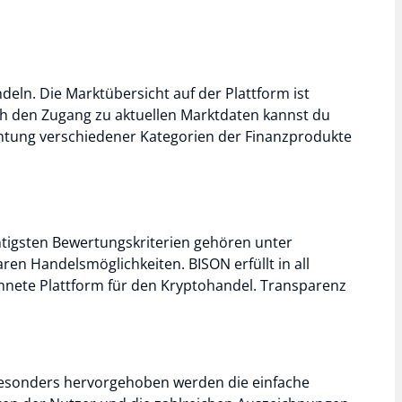
eln. Die Marktübersicht auf der Plattform ist
rch den Zugang zu aktuellen Marktdaten kannst du
chtung verschiedener Kategorien der Finanzprodukte
htigsten Bewertungskriterien gehören unter
en Handelsmöglichkeiten. BISON erfüllt in all
hnete Plattform für den Kryptohandel. Transparenz
Besonders hervorgehoben werden die einfache