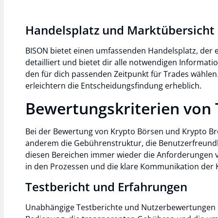
Handelsplatz und Marktübersicht
BISON bietet einen umfassenden Handelsplatz, der es
detailliert und bietet dir alle notwendigen Inform
den für dich passenden Zeitpunkt für Trades wähle
erleichtern die Entscheidungsfindung erheblich.
Bewertungskriterien von 
Bei der Bewertung von Krypto Börsen und Krypto Bro
anderem die Gebührenstruktur, die Benutzerfreundlic
diesen Bereichen immer wieder die Anforderungen v
in den Prozessen und die klare Kommunikation der K
Testbericht und Erfahrungen
Unabhängige Testberichte und Nutzerbewertungen b