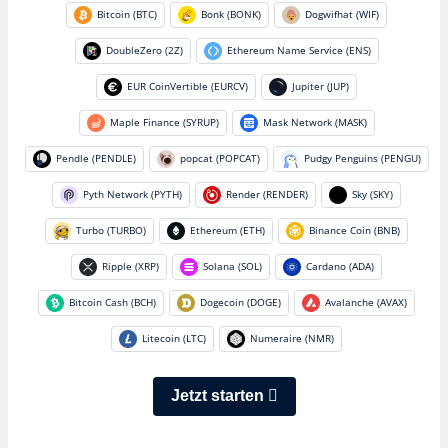
Bitcoin (BTC)
Bonk (BONK)
Dogwifhat (WIF)
DoubleZero (2Z)
Ethereum Name Service (ENS)
EUR CoinVertible (EURCV)
Jupiter (JUP)
Maple Finance (SYRUP)
Mask Network (MASK)
Pendle (PENDLE)
popcat (POPCAT)
Pudgy Penguins (PENGU)
Pyth Network (PYTH)
Render (RENDER)
Sky (SKY)
Turbo (TURBO)
Ethereum (ETH)
Binance Coin (BNB)
Ripple (XRP)
Solana (SOL)
Cardano (ADA)
Bitcoin Cash (BCH)
Dogecoin (DOGE)
Avalanche (AVAX)
Litecoin (LTC)
Numeraire (NMR)
Jetzt starten