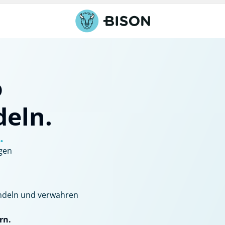
o
deln.
.
gen
handeln und verwahren
rn.