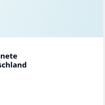
hnete
schland