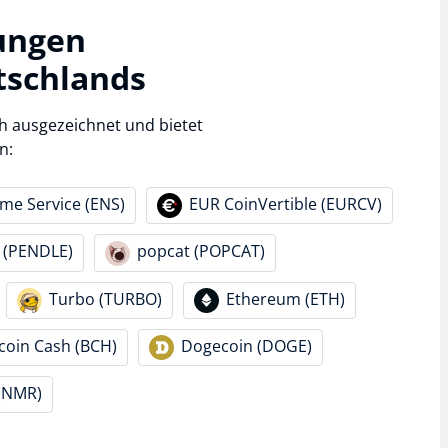
ungen
tschlands
h ausgezeichnet und bietet
n:
e Service (ENS)
EUR CoinVertible (EURCV)
 (PENDLE)
popcat (POPCAT)
Turbo (TURBO)
Ethereum (ETH)
tcoin Cash (BCH)
Dogecoin (DOGE)
(NMR)