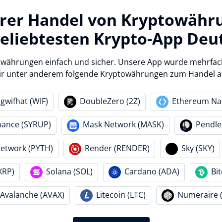
erer Handel von Kryptowähr
beliebtesten Krypto-App Deu
owährungen einfach und sicher. Unsere App wurde mehrfac
ir unter anderem folgende Kryptowährungen zum Handel a
gwifhat (WIF)
DoubleZero (2Z)
Ethereum Nam
nance (SYRUP)
Mask Network (MASK)
Pendle
Network (PYTH)
Render (RENDER)
Sky (SKY)
XRP)
Solana (SOL)
Cardano (ADA)
Bi
Avalanche (AVAX)
Litecoin (LTC)
Numeraire 