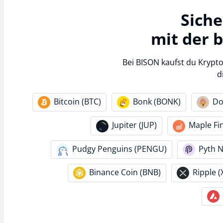
Sich
mit der 
Bei BISON kaufst du Krypt
d
Bitcoin (BTC)
Bonk (BONK)
Do
Jupiter (JUP)
Maple Fi
Pudgy Penguins (PENGU)
Pyth 
Binance Coin (BNB)
Ripple (