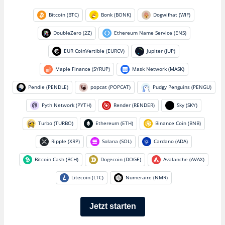
Bitcoin (BTC)
Bonk (BONK)
Dogwifhat (WIF)
DoubleZero (2Z)
Ethereum Name Service (ENS)
EUR CoinVertible (EURCV)
Jupiter (JUP)
Maple Finance (SYRUP)
Mask Network (MASK)
Pendle (PENDLE)
popcat (POPCAT)
Pudgy Penguins (PENGU)
Pyth Network (PYTH)
Render (RENDER)
Sky (SKY)
Turbo (TURBO)
Ethereum (ETH)
Binance Coin (BNB)
Ripple (XRP)
Solana (SOL)
Cardano (ADA)
Bitcoin Cash (BCH)
Dogecoin (DOGE)
Avalanche (AVAX)
Litecoin (LTC)
Numeraire (NMR)
Jetzt starten