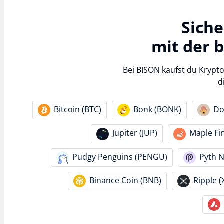
Sich
mit der 
Bei BISON kaufst du Krypt
d
Bitcoin (BTC)
Bonk (BONK)
Do
Jupiter (JUP)
Maple Fi
Pudgy Penguins (PENGU)
Pyth 
Binance Coin (BNB)
Ripple (