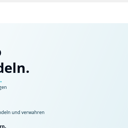
o
deln.
.
gen
handeln und verwahren
rn.