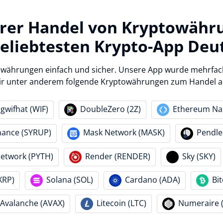
erer Handel von Kryptowähr
beliebtesten Krypto-App Deu
owährungen einfach und sicher. Unsere App wurde mehrfac
ir unter anderem folgende Kryptowährungen zum Handel a
gwifhat (WIF)
DoubleZero (2Z)
Ethereum Nam
nance (SYRUP)
Mask Network (MASK)
Pendle
Network (PYTH)
Render (RENDER)
Sky (SKY)
XRP)
Solana (SOL)
Cardano (ADA)
Bi
Avalanche (AVAX)
Litecoin (LTC)
Numeraire 