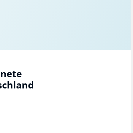
hnete
schland