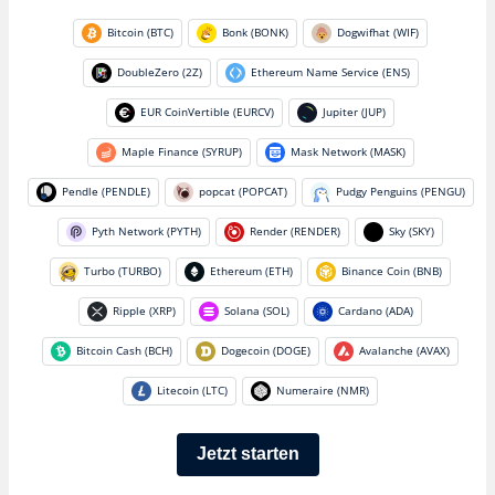
Bitcoin (BTC)
Bonk (BONK)
Dogwifhat (WIF)
DoubleZero (2Z)
Ethereum Name Service (ENS)
EUR CoinVertible (EURCV)
Jupiter (JUP)
Maple Finance (SYRUP)
Mask Network (MASK)
Pendle (PENDLE)
popcat (POPCAT)
Pudgy Penguins (PENGU)
Pyth Network (PYTH)
Render (RENDER)
Sky (SKY)
Turbo (TURBO)
Ethereum (ETH)
Binance Coin (BNB)
Ripple (XRP)
Solana (SOL)
Cardano (ADA)
Bitcoin Cash (BCH)
Dogecoin (DOGE)
Avalanche (AVAX)
Litecoin (LTC)
Numeraire (NMR)
Jetzt starten